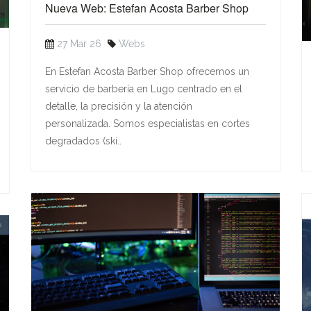
Nueva Web: Estefan Acosta Barber Shop
27 Mar 26
Webs
En Estefan Acosta Barber Shop ofrecemos un
servicio de barbería en Lugo centrado en el
detalle, la precisión y la atención
personalizada. Somos especialistas en cortes
degradados (ski..