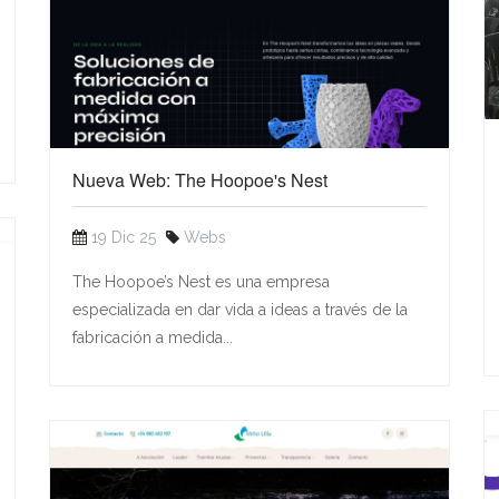
Nueva Web: The Hoopoe's Nest
19 Dic 25
Webs
The Hoopoe’s Nest es una empresa
especializada en dar vida a ideas a través de la
fabricación a medida...