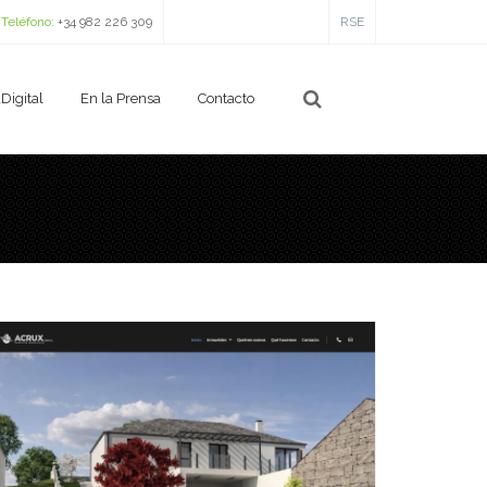
Teléfono:
+34 982 226 309
RSE
Digital
En la Prensa
Contacto