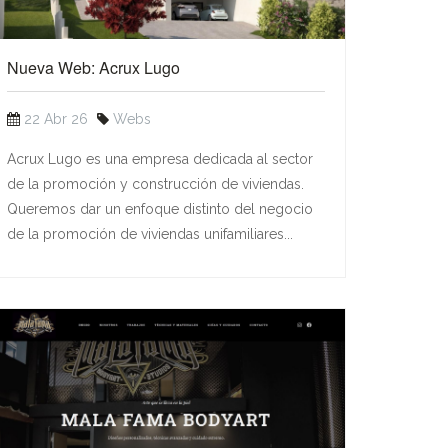
Nueva Web: Acrux Lugo
22 Abr 26
Webs
Acrux Lugo es una empresa dedicada al sector
de la promoción y construcción de viviendas.
Queremos dar un enfoque distinto del negocio
de la promoción de viviendas unifamiliares...