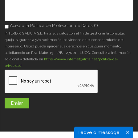
Acepto la Política de Protección de Datos (*)
Acepto la Política de Protección de Datos (*)
*
INTERDIX GALICIA S.L. trata sus datos con el fin de gestionar la consulta,
queja, sugerencia y/o reclamación, basándose en el consentimiento del
interesado. Usted puede ejercer sus derechos en cualquier momento,
solicitándolo en Pza. Maior, 13 - 2ºB - 27001 - LUGO. Consulte la información
adicional y detallada en
https://www.internetgalicia.net/política-de-
privacidad
Leave a message