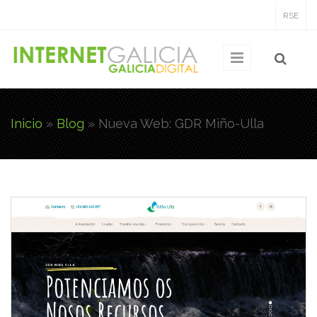
Pasar al contenido principal
RSE
Inicio
»
Blog
»
Nueva Web: GDR Miño-Ulla
Usted está aquí