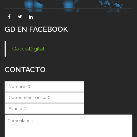
GD EN FACEBOOK
GaliciaDigital
CONTACTO
Nombre (*)
*
Correo (*)
*
Asunto (*)
*
Comentarios