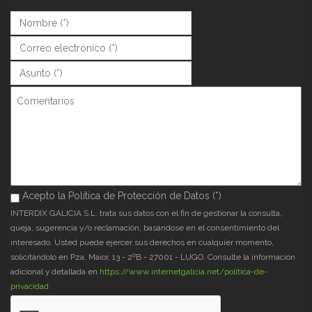
Nombre (*)
*
Correo (*)
*
Asunto (*)
*
Comentarios
Acepto la Política de Protección de Datos (*)
Acepto la Política de Protección de Datos (*)
*
INTERDIX GALICIA S.L. trata sus datos con el fin de gestionar la consulta,
queja, sugerencia y/o reclamación, basándose en el consentimiento del
interesado. Usted puede ejercer sus derechos en cualquier momento,
solicitándolo en Pza. Maior, 13 - 2ºB - 27001 - LUGO. Consulte la información
adicional y detallada en
https://www.internetgalicia.net/política-de-
privacidad