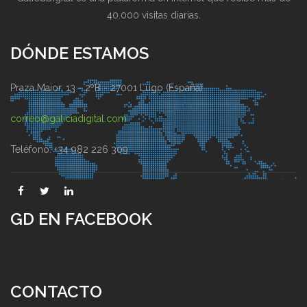
40.000 visitas diarias.
DÓNDE ESTAMOS
Praza Maior, 13 - 2ºB - 27001 Lugo (España)
correo@galiciadigital.com
Teléfono: +34 982 226 309
GD EN FACEBOOK
CONTACTO