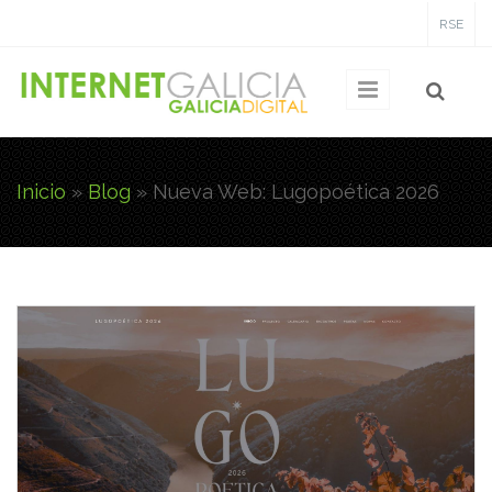
Pasar al contenido principal
RSE
Inicio
»
Blog
»
Nueva Web: Lugopoética 2026
Usted está aquí