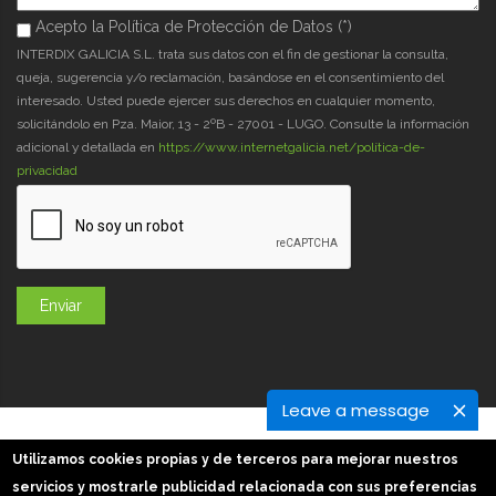
Acepto la Política de Protección de Datos (*)
Acepto la Política de Protección de Datos (*)
*
INTERDIX GALICIA S.L. trata sus datos con el fin de gestionar la consulta,
queja, sugerencia y/o reclamación, basándose en el consentimiento del
interesado. Usted puede ejercer sus derechos en cualquier momento,
solicitándolo en Pza. Maior, 13 - 2ºB - 27001 - LUGO. Consulte la información
adicional y detallada en
https://www.internetgalicia.net/política-de-
privacidad
Leave a message
GaliciaDigital 2019-2026
Utilizamos cookies propias y de terceros para mejorar nuestros
Aviso Legal
-
Política de Privacidad
-
Política Cookies
servicios y mostrarle publicidad relacionada con sus preferencias