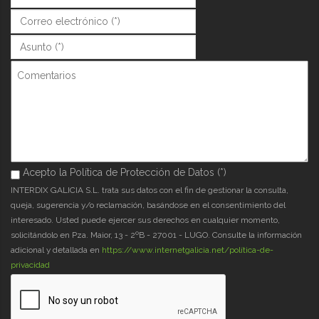
Correo (*)
*
Asunto (*)
*
Comentarios
Acepto la Política de Protección de Datos (*)
Acepto la Política de Protección de Datos (*)
*
INTERDIX GALICIA S.L. trata sus datos con el fin de gestionar la consulta,
queja, sugerencia y/o reclamación, basándose en el consentimiento del
interesado. Usted puede ejercer sus derechos en cualquier momento,
solicitándolo en Pza. Maior, 13 - 2ºB - 27001 - LUGO. Consulte la información
adicional y detallada en
https://www.internetgalicia.net/política-de-
privacidad