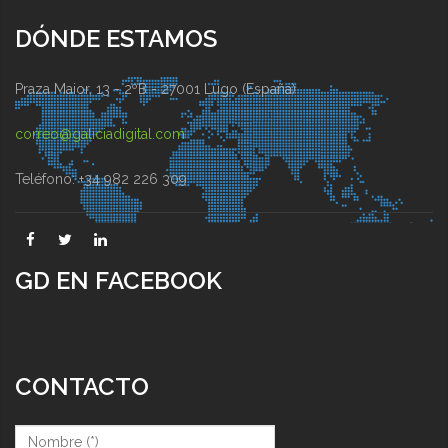
DÓNDE ESTAMOS
Praza Maior, 13 - 2ºB - 27001 Lugo (España)
correo@galiciadigital.com
Teléfono: +34 982 226 309
GD EN FACEBOOK
CONTACTO
Nombre (*)
*