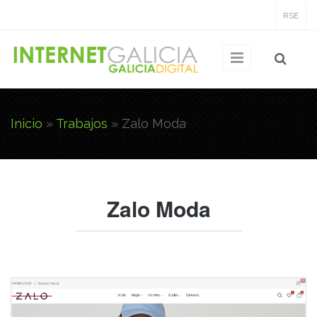
Pasar al contenido principal
RSE
Inicio
»
Trabajos
»
Zalo Moda
Usted está aquí
Zalo Moda