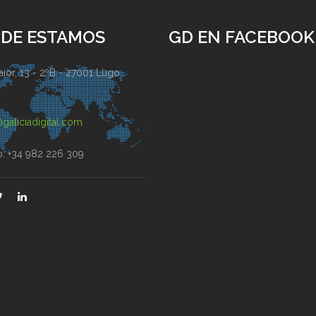
DE ESTAMOS
GD EN FACEBOOK
ior, 13 - 2ºB - 27001 Lugo
)
galiciadigital.com
o: +34 982 226 309