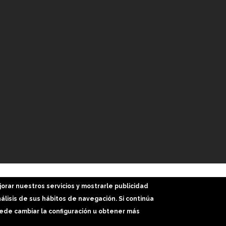
Inicio
Web
Trabajos
Más Servicios
Bl
jorar nuestros servicios y mostrarle publicidad
lisis de sus hábitos de navegación. Si continúa
de cambiar la configuración u obtener más