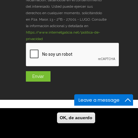
del interesado. Usted puede ejercer sus
derechos en cualquier momento, solicitándolo
en Pza. Maior, 13 - 2ºB - 27001 - LUGO. Consulte
la información adicional y detallada en
https://www.internetgalicia.net/política-de-
privacidad
Leave a message
og
GaliciaDigital
En la Prensa
Contacto
OK, de acuerdo