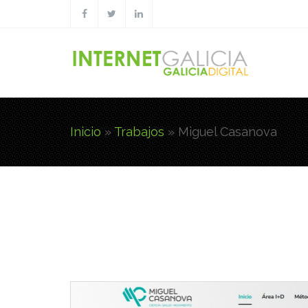
Pasar al contenido principal
Inicio
»
Trabajos
»
Miguel Casanova
Usted está aquí