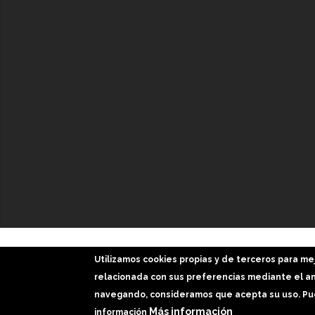
GaliciaDigital 2019-2026
Utilizamos cookies propias y de terceros para me
Aviso Legal
-
Política de Privacidad
-
Política Cookies
relacionada con sus preferencias mediante el aná
navegando, consideramos que acepta su uso. Pue
Imágenes slider: Freepik
Más información
información