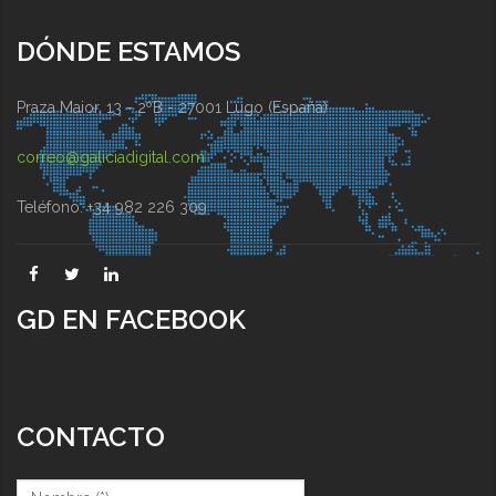
DÓNDE ESTAMOS
Praza Maior, 13 - 2ºB - 27001 Lugo (España)
correo@galiciadigital.com
Teléfono: +34 982 226 309
GD EN FACEBOOK
CONTACTO
Nombre (*)
*