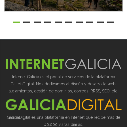
Internet Galicia es el portal de servicios de la plataforma
GaliciaDigital. Nos dedicamos al diseño y desarrollo web,
alojamientos, gestión de dominios, correos, RRSS, SEO, etc.
GaliciaDigital es una plataforma en Internet que recibe más de
40.000 visitas diarias.