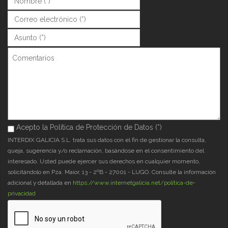
Correo (*)
*
Asunto (*)
*
Comentarios
Acepto la Política de Protección de Datos (*)
Acepto la Política de Protección de Datos (*)
*
INTERDIX GALICIA S.L. trata sus datos con el fin de gestionar la consulta,
queja, sugerencia y/o reclamación, basándose en el consentimiento del
interesado. Usted puede ejercer sus derechos en cualquier momento,
solicitándolo en Pza. Maior, 13 - 2ºB - 27001 - LUGO. Consulte la información
adicional y detallada en
https://www.internetgalicia.net/política-de-
privacidad