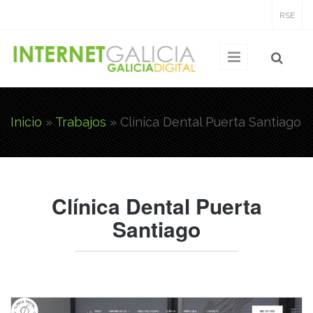
Pasar al contenido principal
RSE
Inicio
»
Trabajos
»
Clínica Dental Puerta Santiago
Usted está aquí
Clínica Dental Puerta
Santiago