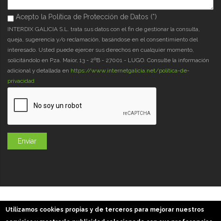
Acepto la Política de Protección de Datos (*)
Acepto la Política de Protección de Datos (*)
*
INTERDIX GALICIA S.L. trata sus datos con el fin de gestionar la consulta,
queja, sugerencia y/o reclamación, basándose en el consentimiento del
interesado. Usted puede ejercer sus derechos en cualquier momento,
solicitándolo en Pza. Maior, 13 - 2ºB - 27001 - LUGO. Consulte la información
adicional y detallada en
https://www.internetgalicia.net/política-de-
privacidad
GaliciaDigital 2019-2026
Utilizamos cookies propias y de terceros para mejorar nuestros
Aviso Legal
-
Política de Privacidad
-
Política Cookies