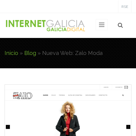
Pasar al contenido principal
RSE
Inicio
»
Blog
»
Nueva Web: Zalo Moda
Usted está aquí