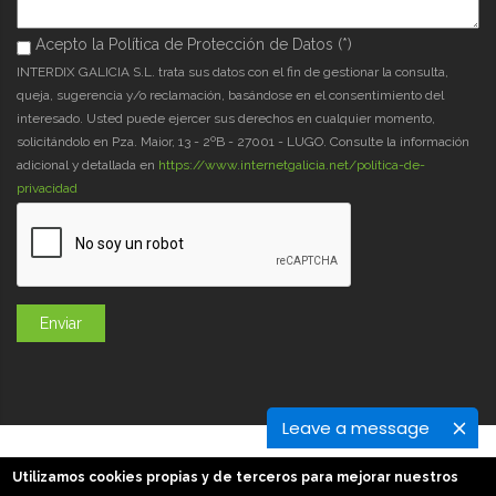
Acepto la Política de Protección de Datos (*)
Acepto la Política de Protección de Datos (*)
*
INTERDIX GALICIA S.L. trata sus datos con el fin de gestionar la consulta,
queja, sugerencia y/o reclamación, basándose en el consentimiento del
interesado. Usted puede ejercer sus derechos en cualquier momento,
solicitándolo en Pza. Maior, 13 - 2ºB - 27001 - LUGO. Consulte la información
adicional y detallada en
https://www.internetgalicia.net/política-de-
privacidad
Leave a message
GaliciaDigital 2019-2026
Utilizamos cookies propias y de terceros para mejorar nuestros
Aviso Legal
-
Política de Privacidad
-
Política Cookies