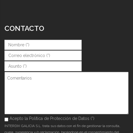
CONTACTO
Nombre (*)
*
Correo (*)
*
Asunto (*)
*
Comentarios
Acepto la Política de Protección de Datos (*)
Acepto la Política de Protección de Datos (*)
*
INTERDIX GALICIA S.L. trata sus datos con el fin de gestionar la consulta,
queja, sugerencia y/o reclamación, basándose en el consentimiento del