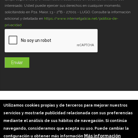
interesado. Usted puede ejercer sus derechos en cualquier momento,
solicitándolo en Pza. Maior, 13 - 2ºB - 27001 - LUGO. Consulte la información
adicional y detallada en
https://www.internetgalicia.net/política-de-
privacidad
GaliciaDigital 2019-2026
Utilizamos cookies propias y de terceros para mejorar nuestros
Aviso Legal
-
Política de Privacidad
-
Política Cookies
servicios y mostrarle publicidad relacionada con sus preferencias
Imágenes slider: Freepik
mediante el análisis de sus hábitos de navegación. Si continúa
navegando, consideramos que acepta su uso. Puede cambiar la
Más información
configuración u obtener más información