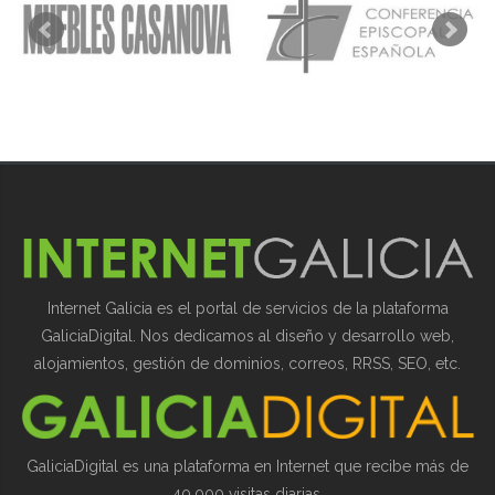
Internet Galicia es el portal de servicios de la plataforma
GaliciaDigital. Nos dedicamos al diseño y desarrollo web,
alojamientos, gestión de dominios, correos, RRSS, SEO, etc.
GaliciaDigital es una plataforma en Internet que recibe más de
40.000 visitas diarias.