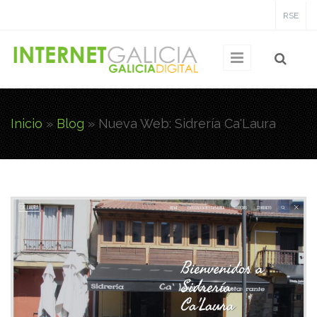
Pasar al contenido principal
RSE
Inicio
»
Blog
»
Nueva Web: Sidrería Ca'Laura
Usted está aquí