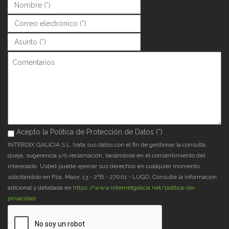
Nombre (*)
*
Correo (*)
*
Asunto (*)
*
Comentarios
Acepto la Política de Protección de Datos (*)
Acepto la Política de Protección de Datos (*)
*
INTERDIX GALICIA S.L. trata sus datos con el fin de gestionar la consulta,
queja, sugerencia y/o reclamación, basándose en el consentimiento del
interesado. Usted puede ejercer sus derechos en cualquier momento,
solicitándolo en Pza. Maior, 13 - 2ºB - 27001 - LUGO. Consulte la información
adicional y detallada en
https://www.internetgalicia.net/política-de-
privacidad