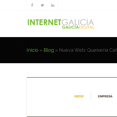
Pasar al contenido principal
Inicio
»
Blog
»
Nueva Web: Queixería Cat
Usted está aquí