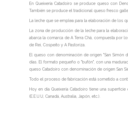
En Queixería Catadoiro se produce queso con Den
También se produce el tradicional queso fresco gall
La leche que se emplea para la elaboración de los qu
La zona de producción de la leche para la elaborac
abarca la comarca de A Terra Chá, compuesta por los 
de Rei, Cospeito y A Pastoriza.
El queso con denominación de origen "San Simón da 
días. El formato pequeño o "bufón", con una maduració
queso Catadoiro con denominación de origen San Simó
Todo el proceso de fabricación está sometido a contr
Hoy en día Queixería Catadoiro tiene una superficie d
(E.E.U.U, Canadá, Australia, Japón, etc.).