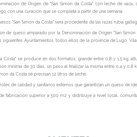
ominación de Origen de "San Simón da Costa" con leche de vaca, 
ego con una curación que se completa a partir de una semana.
esos "San Simón da Costa" será procedente de las razas rubia gallega
ión de queso amparado por la Denominación de Origen "San Simón da
siguientes Ayuntamientos, todos ellos de la provincia de Lugo: Vilal
Costa" se produce en dos formatos: grande entre 0,8 y 1,5 kg, al
n mínima de 30 días, un peso al finalizar la misma entre 0,4 y 0,8 k
n da Costa se precisan 12 litros de leche.
oles de calidad y sanitarios externos que garantizan un queso de id
e fabricación superior a 500 m2 y distribuye a nivel local, comunitar