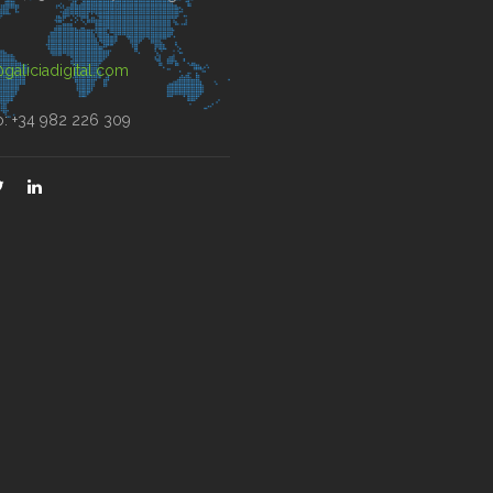
)
galiciadigital.com
o: +34 982 226 309