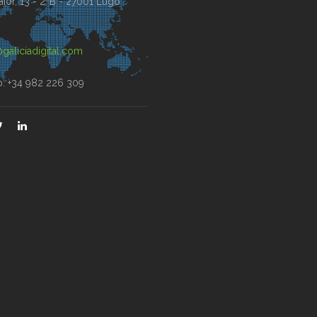
ior, 13 - 2ºB - 27001 Lugo
)
galiciadigital.com
o: +34 982 226 309