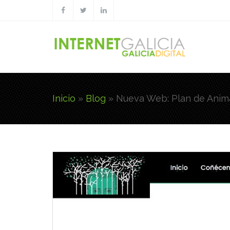
Pasar al contenido principal
Inicio
»
Blog
»
Nueva Web: Plan de Anima
Usted está aquí