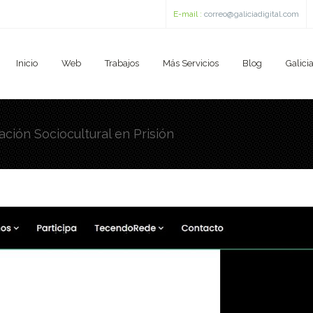
E-mail :
correo@galiciadigital.com
Inicio
Web
Trabajos
Más Servicios
Blog
Galicia
ción Sociocultural en Prisión