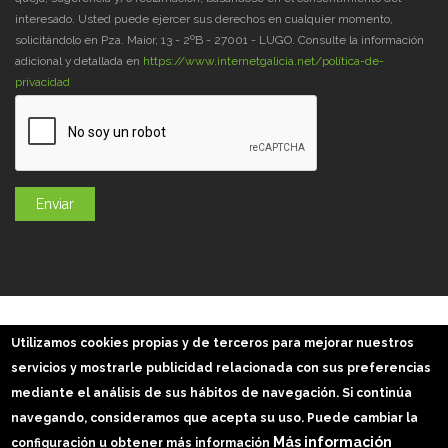
interesado. Usted puede ejercer sus derechos en cualquier momento,
solicitándolo en Pza. Maior, 13 - 2ºB - 27001 - LUGO. Consulte la información
adicional y detallada en
https://www.internetgalicia.net/política-de-
privacidad
GaliciaDigital 2019-2026
Utilizamos cookies propias y de terceros para mejorar nuestros
Aviso Legal
-
Política de Privacidad
-
Política Cookies
servicios y mostrarle publicidad relacionada con sus preferencias
Imágenes slider: Freepik
mediante el análisis de sus hábitos de navegación. Si continúa
navegando, consideramos que acepta su uso. Puede cambiar la
Más información
configuración u obtener más información