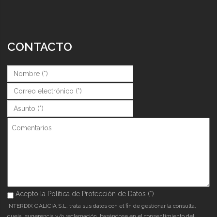
CONTACTO
Nombre (*)
*
Correo (*)
*
Asunto (*)
*
Comentarios
Acepto la Política de Protección de Datos (*)
Acepto la Política de Protección de Datos (*)
*
INTERDIX GALICIA S.L. trata sus datos con el fin de gestionar la consulta,
queja, sugerencia y/o reclamación, basándose en el consentimiento del