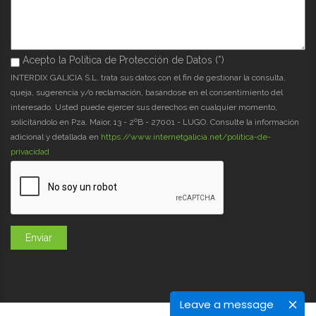
Acepto la Política de Protección de Datos (*)
Acepto la Política de Protección de Datos (*)
*
INTERDIX GALICIA S.L. trata sus datos con el fin de gestionar la consulta,
queja, sugerencia y/o reclamación, basándose en el consentimiento del
interesado. Usted puede ejercer sus derechos en cualquier momento,
solicitándolo en Pza. Maior, 13 - 2ºB - 27001 - LUGO. Consulte la información
adicional y detallada en
https://www.internetgalicia.net/política-de-
privacidad
Leave a message