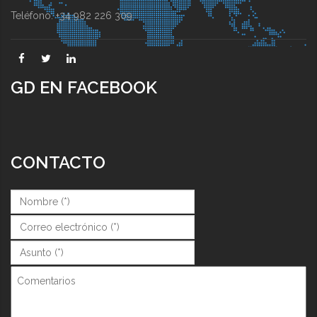
Teléfono: +34 982 226 309
GD EN FACEBOOK
CONTACTO
Nombre (*)
*
Correo (*)
*
Asunto (*)
*
Comentarios