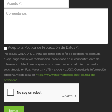
Asunto (*)
*
Comentarios
Acepto la Política de Protección de Datos (*)
Acepto la Política de Protección de Datos (*)
*
INTERDIX GALICIA S.L. trata sus datos con el fin de gestionar la consulta,
queja, sugerencia y/o reclamación, basándose en el consentimiento del
interesado. Usted puede ejercer sus derechos en cualquier momento,
solicitándolo en Pza. Maior, 13 - 2ºB - 27001 - LUGO. Consulte la información
adicional y detallada en
https://www.internetgalicia.net/política-de-
privacidad