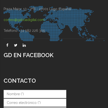
Praza Maior, 13 - 2ºB - 27001 Lugo (España)
correo@galiciadigital.com
Teléfono: +34 982 226 309
GD EN FACEBOOK
CONTACTO
Nombre (*)
*
Correo (*)
*