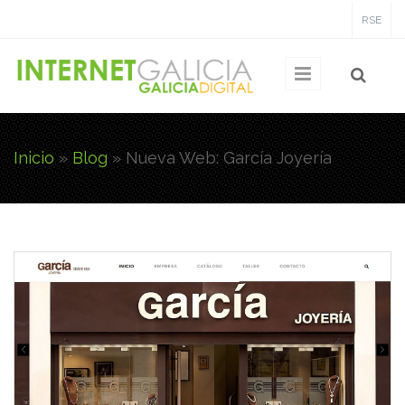
Pasar al contenido principal
RSE
Inicio
»
Blog
»
Nueva Web: García Joyería
Usted está aquí