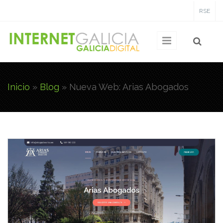
Pasar al contenido principal
RSE
Inicio
»
Blog
»
Nueva Web: Arias Abogados
Usted está aquí