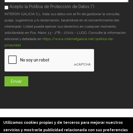
Acepto la Política de Protección de Datos (*)
Acepto la Política de Protección de Datos (*)
*
INTERDIX GALICIA S.L. trata sus datos con el fin de gestionar la consulta,
queja, sugerencia y/o reclamación, basándose en el consentimiento del
interesado. Usted puede ejercer sus derechos en cualquier momento,
solicitándolo en Pza. Maior, 13 - 2ºB - 27001 - LUGO. Consulte la información
adicional y detallada en
https://www.internetgalicia.net/política-de-
privacidad
GaliciaDigital 2019-2026
Utilizamos cookies propias y de terceros para mejorar nuestros
Aviso Legal
-
Política de Privacidad
-
Política Cookies
servicios y mostrarle publicidad relacionada con sus preferencias