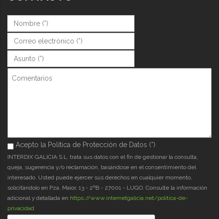
Nombre (*)
*
Correo (*)
*
Asunto (*)
*
Comentarios
Acepto la Política de Protección de Datos (*)
Acepto la Política de Protección de Datos (*)
*
INTERDIX GALICIA S.L. trata sus datos con el fin de gestionar la consulta,
queja, sugerencia y/o reclamación, basándose en el consentimiento del
interesado. Usted puede ejercer sus derechos en cualquier momento,
solicitándolo en Pza. Maior, 13 - 2ºB - 27001 - LUGO. Consulte la información
adicional y detallada en
https://www.internetgalicia.net/política-de-
privacidad