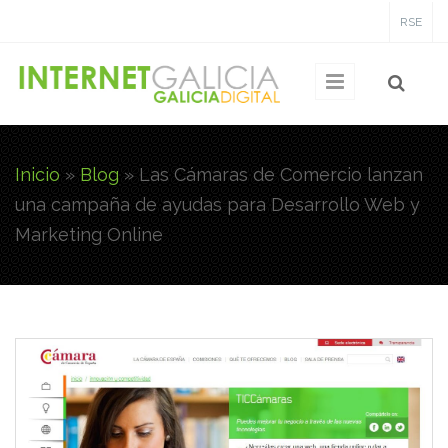
Pasar al contenido principal
RSE
Inicio
»
Blog
»
Las Cámaras de Comercio lanzan
Usted está aquí
una campaña de ayudas para Desarrollo Web y
Marketing Online