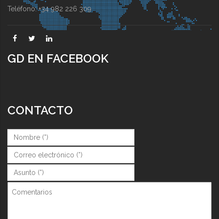
Teléfono: +34 982 226 309
GD EN FACEBOOK
CONTACTO
Nombre (*)
*
Correo (*)
*
Asunto (*)
*
Comentarios