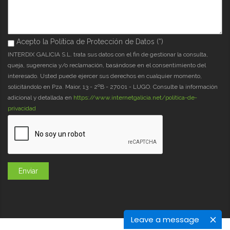
Acepto la Política de Protección de Datos (*)
Acepto la Política de Protección de Datos (*)
*
INTERDIX GALICIA S.L. trata sus datos con el fin de gestionar la consulta,
queja, sugerencia y/o reclamación, basándose en el consentimiento del
interesado. Usted puede ejercer sus derechos en cualquier momento,
solicitándolo en Pza. Maior, 13 - 2ºB - 27001 - LUGO. Consulte la información
adicional y detallada en
https://www.internetgalicia.net/política-de-
privacidad
Leave a message