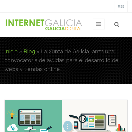
Pasar al contenido principal
RSE
Inicio
»
Blog
»
La Xunta de Galicia lanza una
Usted está aquí
convocatoria de ayudas para el desarrollo de
webs y tiendas online