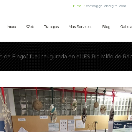
E-mail :
correo@galiciadigital.com
Inicio
Web
Trabajos
Más Servicios
Blog
Galicia
o de Fingoi’ fue inaugurada en el IES Río Miño de R