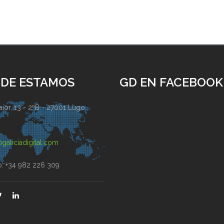
DE ESTAMOS
GD EN FACEBOOK
ior, 13 - 2ºB - 27001 Lugo
)
galiciadigital.com
o: +34 982 226 309