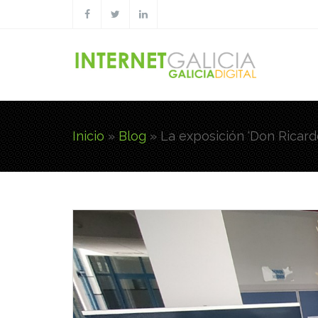
Pasar al contenido principal
Inicio
»
Blog
»
La exposición ‘Don Ricard
Usted está aquí