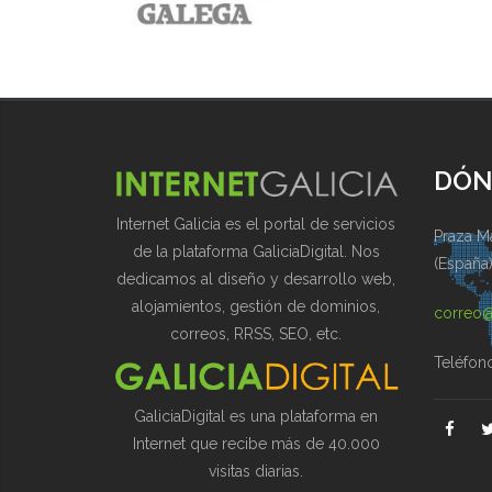
DÓN
Internet Galicia es el portal de servicios
Praza Ma
de la plataforma GaliciaDigital. Nos
(España
dedicamos al diseño y desarrollo web,
alojamientos, gestión de dominios,
correo@
correos, RRSS, SEO, etc.
Teléfon
GaliciaDigital es una plataforma en
Internet que recibe más de 40.000
visitas diarias.