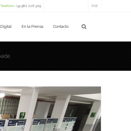
Teléfono:
+34 982 226 309
RSE
Digital
En la Prensa
Contacto
ábade