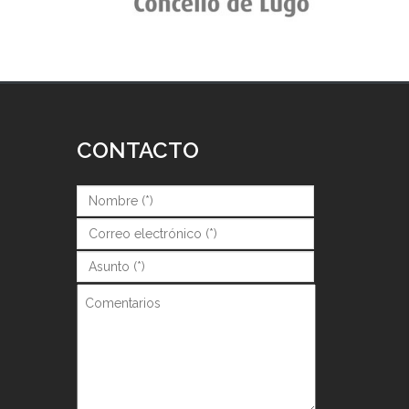
CONTACTO
Nombre (*)
*
Correo (*)
*
Asunto (*)
*
Comentarios