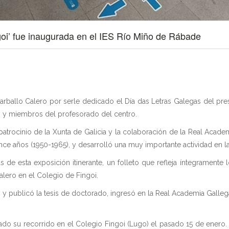
goi’ fue inaugurada en el IES Río Miño de Rábade
arballo Calero por serle dedicado el Día das Letras Galegas del pres
s y miembros del profesorado del centro.
atrocinio de la Xunta de Galicia y la colaboración de la Real Academi
 años (1950-1965), y desarrolló una muy importante actividad en la i
 de esta exposición itinerante, un folleto que refleja íntegramente
lero en el Colegio de Fingoi.
 y publicó la tesis de doctorado, ingresó en la Real Academia Galle
iciado su recorrido en el Colegio Fingoi (Lugo) el pasado 15 de ener