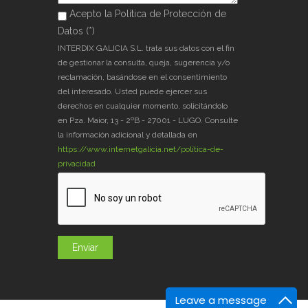
Acepto la Política de Protección de
Acepto la Política de Protección de
Datos (*)
Datos (*)
*
INTERDIX GALICIA S.L. trata sus datos con el fin
de gestionar la consulta, queja, sugerencia y/o
reclamación, basándose en el consentimiento
del interesado. Usted puede ejercer sus
derechos en cualquier momento, solicitándolo
en Pza. Maior, 13 - 2ºB - 27001 - LUGO. Consulte
la información adicional y detallada en
https://www.internetgalicia.net/política-de-
privacidad
Leave a message