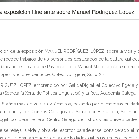
a exposición itinerante sobre Manuel Rodríguez López
ación de la exposición MANUEL RODRÍGUEZ LÓPEZ, sobre la vida y ob
e recoge trabajos de 50 personajes destacados de la cultura galleg
ancaño; el alcalde de Paradela, José Manuel Mato; la jefa territorial 
ópez, y el presidente del Colectivo Egeria, Xulio Xiz.
EZ LÓPEZ, emprendido por GaliciaDigital, el Colectivo Egeria y la 
 (Secretaría Xeral de Política Lingüística) y la Real Academia Galega.
mos 8 años más de 20.000 kilómetros, pasando por numerosas ciudades 
remadura y los Centros Gallegos de Santander, Barcelona, Salamanca,
rtugal, concretamente al Centro Galego de Lisboa y las Universidades 
se refleja la vida y obra del escritor paradelense, considerado el m
s de un gran animador de las actividades gallegas en esta comunida