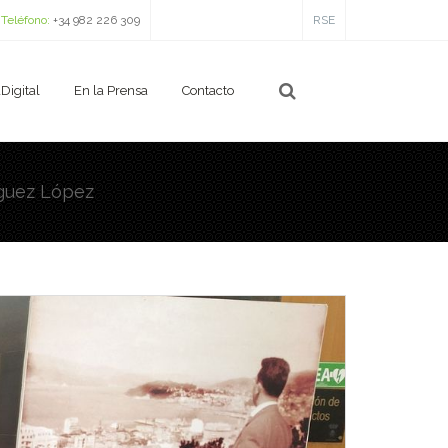
Teléfono:
+34 982 226 309
RSE
Digital
En la Prensa
Contacto
íguez López