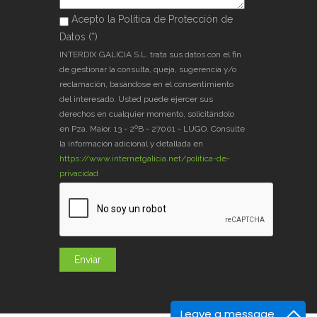
Acepto la Política de Protección de
Acepto la Política de Protección de
Datos (*)
Datos (*)
*
INTERDIX GALICIA S.L. trata sus datos con el fin
de gestionar la consulta, queja, sugerencia y/o
reclamación, basándose en el consentimiento
del interesado. Usted puede ejercer sus
derechos en cualquier momento, solicitándolo
en Pza. Maior, 13 - 2ºB - 27001 - LUGO. Consulte
la información adicional y detallada en
https://www.internetgalicia.net/política-de-
privacidad
Leave a message