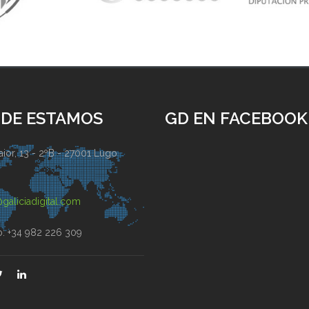
DE ESTAMOS
GD EN FACEBOOK
ior, 13 - 2ºB - 27001 Lugo
)
galiciadigital.com
o: +34 982 226 309