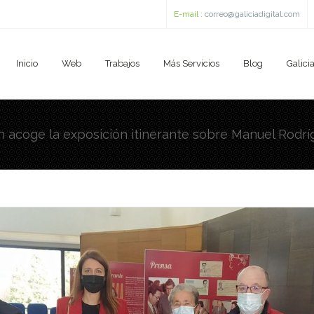
E-mail :
correo@galiciadigital.com
Inicio
Web
Trabajos
Más Servicios
Blog
Galicia
n acoge la exposición itinerante sobre Manuel Rodr