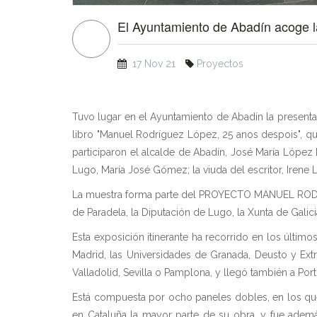
El Ayuntamiento de Abadín acoge l
17 Nov 21
Proyectos
Tuvo lugar en el Ayuntamiento de Abadín la present
libro "Manuel Rodríguez López, 25 anos despois", qu
participaron el alcalde de Abadín, José María López R
Lugo, María José Gómez; la viuda del escritor, Irene L
La muestra forma parte del PROYECTO MANUEL RODRÍGU
de Paradela, la Diputación de Lugo, la Xunta de Galicia
Esta exposición itinerante ha recorrido en los últi
Madrid, las Universidades de Granada, Deusto y Ext
Valladolid, Sevilla o Pamplona, y llegó también a Po
Está compuesta por ocho paneles dobles, en los que 
en Cataluña la mayor parte de su obra, y fue ademá