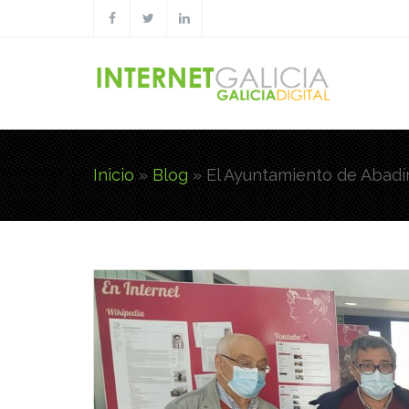
Pasar al contenido principal
Inicio
»
Blog
»
El Ayuntamiento de Abadí
Usted está aquí