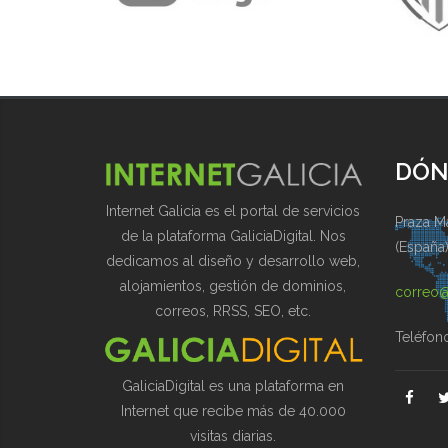
DÓN
Internet Galicia es el portal de servicios
Praza Ma
de la plataforma GaliciaDigital. Nos
(España
dedicamos al diseño y desarrollo web,
alojamientos, gestión de dominios,
correo@
correos, RRSS, SEO, etc.
Teléfon
GaliciaDigital es una plataforma en
Internet que recibe más de 40.000
visitas diarias.