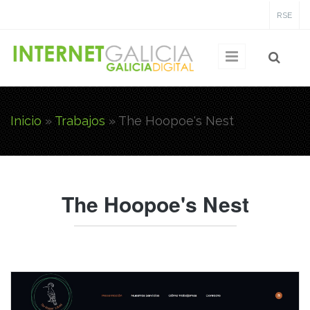
Pasar al contenido principal
RSE
Inicio
»
Trabajos
»
The Hoopoe's Nest
Usted está aquí
The Hoopoe's Nest