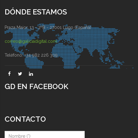
DÓNDE ESTAMOS
Praza Maior, 13 - 2ºB - 27001 Lugo (España)
correo@galiciadigital.com
Teléfono: +34 982 226 309
GD EN FACEBOOK
CONTACTO
Nombre (*)
*