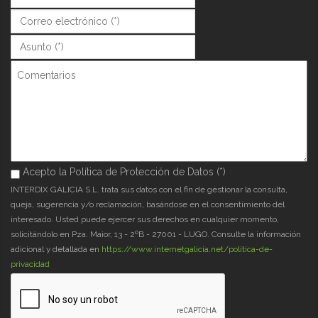
Correo (*)
*
Asunto (*)
*
Comentarios
Acepto la Política de Protección de Datos (*)
Acepto la Política de Protección de Datos (*)
*
INTERDIX GALICIA S.L. trata sus datos con el fin de gestionar la consulta,
queja, sugerencia y/o reclamación, basándose en el consentimiento del
interesado. Usted puede ejercer sus derechos en cualquier momento,
solicitándolo en Pza. Maior, 13 - 2ºB - 27001 - LUGO. Consulte la información
adicional y detallada en
https://www.internetgalicia.net/política-de-
privacidad