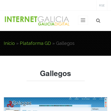
Pasar al contenido principal
RSE
Inicio
»
Plataforma GD
»
Gallegos
Usted está aquí
Gallegos