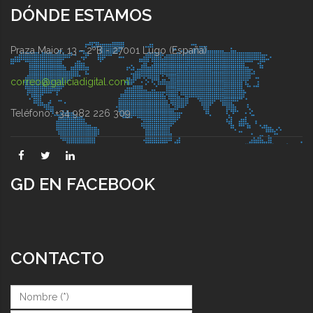
DÓNDE ESTAMOS
Praza Maior, 13 - 2ºB - 27001 Lugo (España)
correo@galiciadigital.com
Teléfono: +34 982 226 309
GD EN FACEBOOK
CONTACTO
Nombre (*)
*