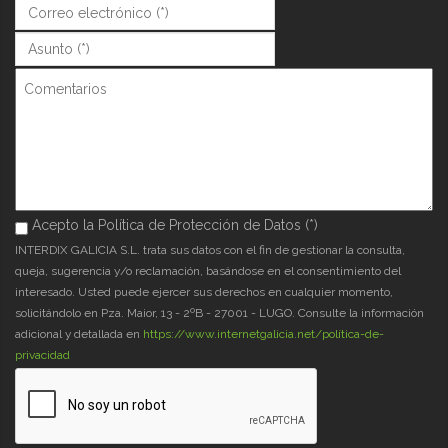
Correo (*)
*
Asunto (*)
*
Comentarios
Acepto la Política de Protección de Datos (*)
Acepto la Política de Protección de Datos (*)
*
INTERDIX GALICIA S.L. trata sus datos con el fin de gestionar la consulta,
queja, sugerencia y/o reclamación, basándose en el consentimiento del
interesado. Usted puede ejercer sus derechos en cualquier momento,
solicitándolo en Pza. Maior, 13 - 2ºB - 27001 - LUGO. Consulte la información
adicional y detallada en
https://www.internetgalicia.net/política-de-
privacidad