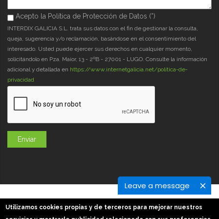
Acepto la Política de Protección de Datos (*)
Acepto la Política de Protección de Datos (*)
*
INTERDIX GALICIA S.L. trata sus datos con el fin de gestionar la consulta,
queja, sugerencia y/o reclamación, basándose en el consentimiento del
interesado. Usted puede ejercer sus derechos en cualquier momento,
solicitándolo en Pza. Maior, 13 - 2ºB - 27001 - LUGO. Consulte la información
adicional y detallada en
https://www.internetgalicia.net/política-de-
privacidad
Leave a message
GaliciaDigital 2019-2026
Utilizamos cookies propias y de terceros para mejorar nuestros
Aviso Legal
-
Política de Privacidad
-
Política Cookies