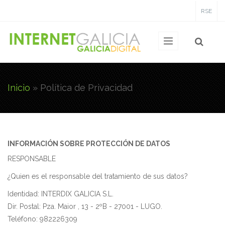
Pasar al contenido principal
RSE
Inicio
» Política de Privacidad
Usted está aquí
INFORMACIÓN SOBRE PROTECCIÓN DE DATOS
RESPONSABLE
¿Quien es el responsable del tratamiento de sus datos?
Identidad: INTERDIX GALICIA S.L.
Dir. Postal: Pza. Maior , 13 - 2ºB - 27001 - LUGO.
Teléfono: 982226309